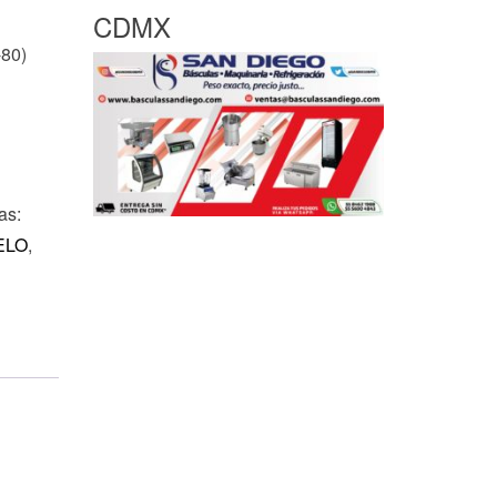
CDMX
80)
as:
ELO
,