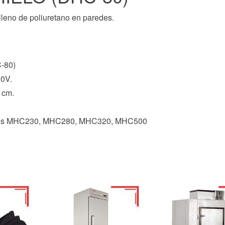
lleno de poliuretano en paredes.
-80)
10V.
 cm.
delos MHC230, MHC280, MHC320, MHC500